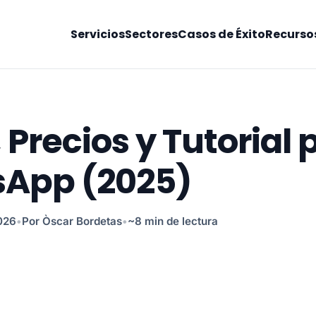
Servicios
Sectores
Casos de Éxito
Recurso
Precios y Tutorial
sApp (2025)
026
•
Por Òscar Bordetas
•
~8 min de lectura