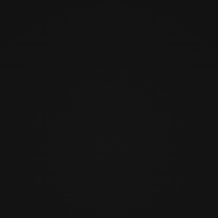
Posicionamiento líder en Google para captar
proyectos residenciales y comerciales de
alto valor.
Un diseño ultra-minimalista donde la interfaz
desaparece y tu arquitectura brilla.
Carga instantánea de galerías pesadas
mediante ingeniería web avanzada.