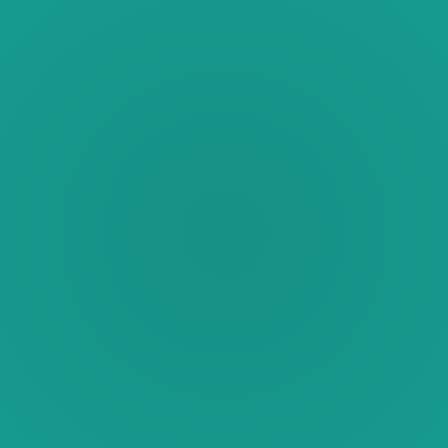
Monopolio de las búsquedas de los
tratamientos más rentables en tu ciudad.
Un diseño que rezuma lujo y exclusividad,
justificando automáticamente tu pricing.
Un activo tecnológico diseñado para operar
como el mejor comercial de tu clínica 24/7.