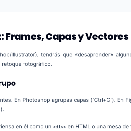
: Frames, Capas y Vectores
op/Illustrator), tendrás que «desaprender» algu
o retoque fotográfico.
Grupo
iantes. En Photoshop agrupas capas (`Ctrl+G`). En 
).
Piensa en él como un
en HTML o una mesa de t
<div>