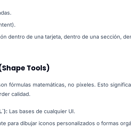
adas.
ntent).
ón dentro de una tarjeta, dentro de una sección, de
.
 (Shape Tools)
 son fórmulas matemáticas, no píxeles. Esto signifi
rder calidad.
L`):
Las bases de cualquier UI.
e para dibujar iconos personalizados o formas org