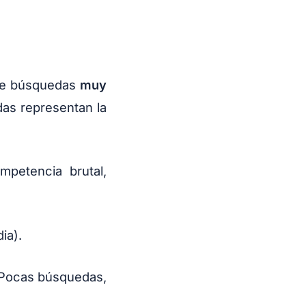
o de búsquedas
muy
das representan la
mpetencia brutal,
ia).
 (Pocas búsquedas,