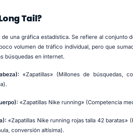
Long Tail?
 de una gráfica estadística. Se refiere al conjunt
 poco volumen de tráfico individual, pero que suma
as búsquedas en internet.
abeza):
«Zapatillas» (Millones de búsquedas, co
a).
uerpo):
«Zapatillas Nike running» (Competencia med
a):
«Zapatillas Nike running rojas talla 42 baratas»
la, conversión altísima).