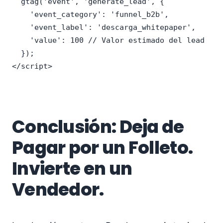
  gtag('event', 'generate_lead', {

    'event_category': 'funnel_b2b',

    'event_label': 'descarga_whitepaper',

    'value': 100 // Valor estimado del lead

  });

</script>
Conclusión: Deja de
Pagar por un Folleto.
Invierte en un
Vendedor.