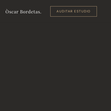
Òscar Bordetas.
AUDITAR ESTUDIO